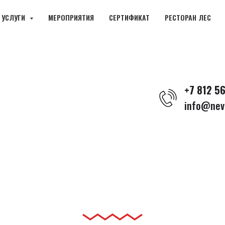
ЕВСКИЙССК.РФ
- Сохраните новый адрес, скоро переезд!
УСЛУГИ
МЕРОПРИЯТИЯ
СЕРТИФИКАТ
РЕСТОРАН ЛЕС
+7 812 5
info@nevs