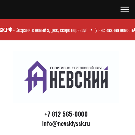
К.РФ
- Сохраните новый адрес, скоро переезд!
У нас важная новость!
+7 812 565-0000
info@nevskiyssk.ru