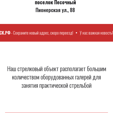
поселок Песочный
Пионерская ул., 88
К.РФ
- Сохраните новый адрес, скоро переезд!
У нас важная новость!
Наш стрелковый объект располагает большим
количеством оборудованных галерей для
занятия практической стрельбой