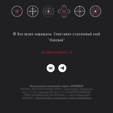
© Все права защищены. Спортивно-стрелковый клуб
"Невский"
info@nevskiyssk.ru
Фонд развития стрелкового спорта «ЛИТЕЙНЫЙ»
ИНН/КПП:
7805374210
/
781301001
|
197046, г. Санкт-Петербург, Петроградская
наб., д. 22, лит. А, помещение 40Н, часть 9
. Р/с:
40703810455040000506
|
СЕВЕРО-ЗАПАДНЫЙ БАНК ПАО «СБЕРБАНК» в г. Санкт-Петербурге
| БИК
044030653
| . Данный сайт работает в тестовом режиме и не является публичной офертой